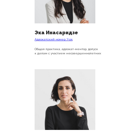
Эка Инасаридзе
Адвокатский номер 7335
Общая практика, адвокат-ментор, допуск
к делам с участием несовершеннолетних