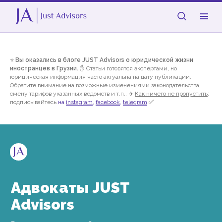
⭐
Вы оказались в блоге JUST Advisors о юридической жизни
иностранцев в Грузии.
✋ Статьи готовятся экспертами, но
юридическая информация часто актуальна на дату публикации.
Обратите внимание на возможные изменениями законодательства,
смену тарифов указанных ведомств и т.п.. ✈️
Как ничего не пропустить
:
подписывайтесь
на
instagram
,
facebook
,
telegram
✅
Адвокаты JUST
Advisors