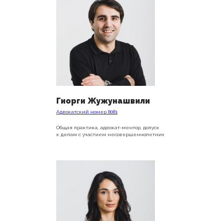
Гиорги Жужунашвили
Адвокатский номер 8081
Общая практика, адвокат-ментор, допуск
к делам с участием несовершеннолетних