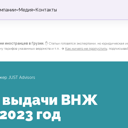
омпании
Медия
Контакты
ни иностранцев в Грузии.
✋ Статьи готовятся экспертами, но юридическая и
 тарифов указанных ведомств и т.п.. ✈️
Как ничего не пропустить
: подписыва
ер JUST Advisors
а выдачи ВНЖ
 2023 год