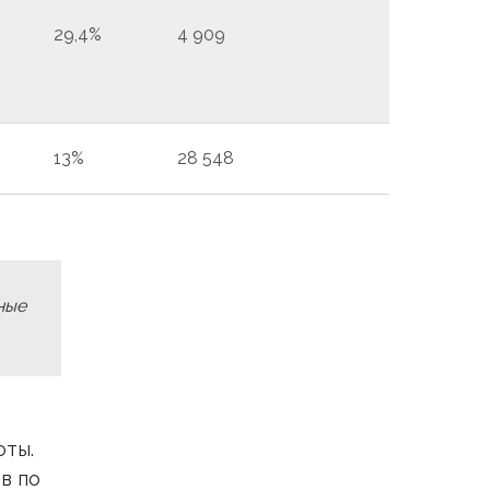
29,4%
4 909
13%
28 548
ные
оты.
ев по