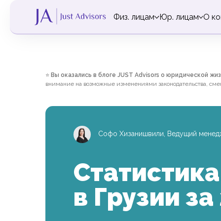
Физ. лицам
Юр. лицам
О к
⭐
Вы оказались в блоге JUST Advisors о юридической жиз
внимание на возможные изменениями законодательства, смену
Софо Хизанишвили, Ведущий менедж
Статистик
в Грузии за