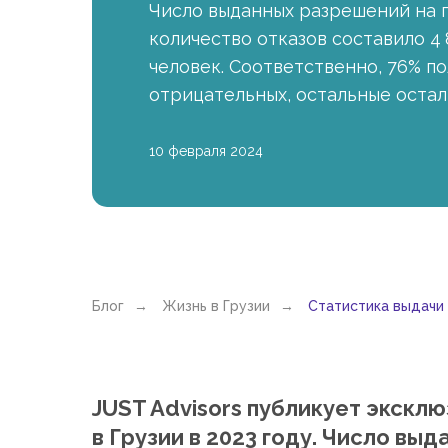
Число выданных разрешений на п
количество отказов составило 4 
человек. Соответственно, 76% п
отрицательных, остальные остал
10 февраля 2024
Блог
→
Жизнь в Грузии
→
Статистика выдачи 
JUST Advisors публикует экск
в Грузии в 2023 году. Число вы