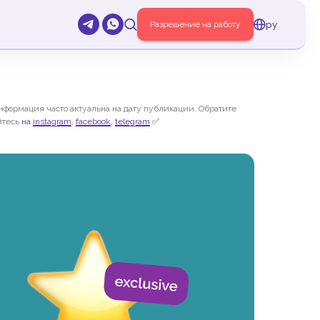
ру
Разрешение на работу
нформация часто актуальна на дату публикации. Обратите
йтесь
на
instagram
,
facebook
,
telegram
✅