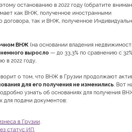
этому останованию в 2022 году (обратите вниман
имает как ВНЖ, полученное иностранными
о договора, так и ВНЖ, полученное Индивидуаль
рочном ВНЖ
(на основании владения недвижимос
 немного выросло
— до 33,3% по сравнению с 32
ю в 2022 году.
оворит о том, что ВНЖ в Грузии продолжают акти
ования для его получения не изменились
. Вот 
одробно узнать об основаниях для получения ВН
х для подачи документов:
знеса в Грузии
.
ез статус ИП
.