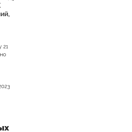
Ж
ий,
 21
нно
2023
ых