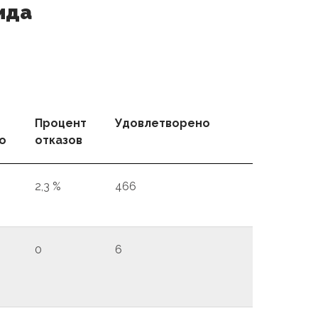
ида
Процент
Удовлетворено
о
отказов
2,3 %
466
0
6