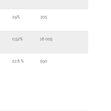
29%
305
0,52%
16 005
22,8 %
590