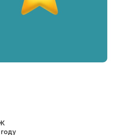
НЖ
 году