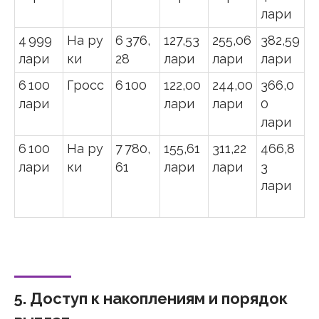
лари
4 999
На ру
6 376,
127,53
255,06
382,59
лари
ки
28
лари
лари
лари
6 100
Гросс
6 100
122,00
244,00
366,0
лари
лари
лари
0
лари
6 100
На ру
7 780,
155,61
311,22
466,8
лари
ки
61
лари
лари
3
лари
5. Доступ к накоплениям и порядок