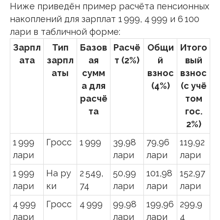
Ниже приведён пример расчёта пенсионных
накоплений для зарплат 1 999, 4 999 и 6 100
лари в табличной форме:
Зарпл
Тип
Базов
Расчё
Общи
Итого
ата
зарпл
ая
т (2%)
й
вый
аты
сумм
взнос
взнос
а для
(4%)
(с учё
расчё
том
та
гос.
2%)
1 999
Гросс
1 999
39,98
79,96
119,92
лари
лари
лари
лари
1 999
На ру
2 549,
50,99
101,98
152,97
лари
ки
74
лари
лари
лари
4 999
Гросс
4 999
99,98
199,96
299,9
лари
лари
лари
4