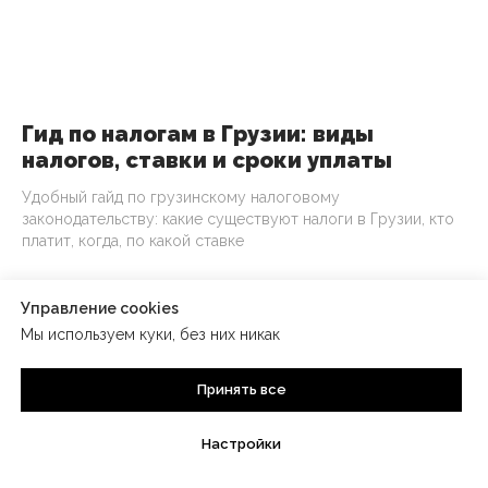
Гид по налогам в Грузии: виды
налогов, ставки и сроки уплаты
Удобный гайд по грузинскому налоговому
законодательству: какие существуют налоги в Грузии, кто
платит, когда, по какой ставке
Управление cookies
Мы используем куки, без них никак
Есть задача
Принять все
или вопрос?
Настройки